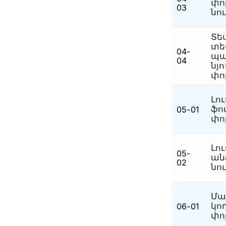
փո
03
նո
Էլեկտրատեխնիկական
(2)
Դատահոգեբուժական
(4)
Տե
տե
04-
Ավտոտեխնիկական
(3)
պա
04
նյ
Առանց ընտրության
(1)
փո
Ապրանքագիտական
(7)
Լո
ֆո
05-01
փո
Լո
05-
ան
02
նո
Մա
կո
06-01
փո