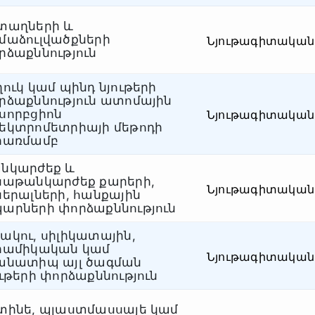
տաղների և
մաձուլվածքների
Նյութագիտական
րձաքննություն
ղուկ կամ պինդ նյութերի
րձաքննություն ատոմային
սորբցիոն
Նյութագիտական
եկտրոմետրիայի մեթոդի
րառմամբ
նկարժեք և
սաթանկարժեք քարերի,
Նյութագիտական
ներալների, հանքային
արների փորձաքննություն
ակու, սիլիկատային,
րամիկական կամ
Նյութագիտական
անատիպ այլ ծագման
ութերի փորձաքննություն
տինե, պլաստմասսայե կամ