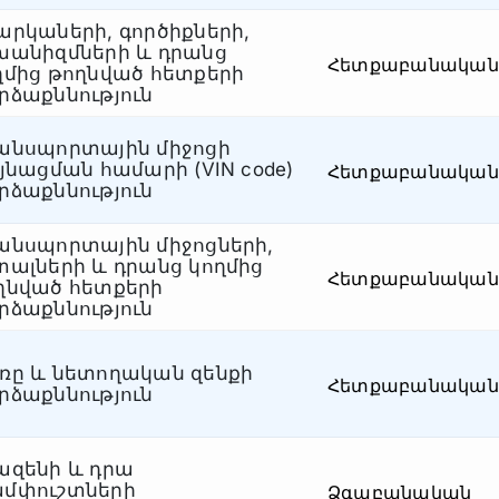
արկաների, գործիքների,
խանիզմների և դրանց
Հետքաբանական
ղմից թողնված հետքերի
րձաքննություն
անսպորտային միջոցի
ւյնացման համարի (VIN code)
Հետքաբանական
րձաքննություն
անսպորտային միջոցների,
տալների և դրանց կողմից
Հետքաբանական
ղնված հետքերի
րձաքննություն
ռը և նետողական զենքի
Հետքաբանական
րձաքննություն
ազենի և դրա
մփուշտների
Ձգաբանական