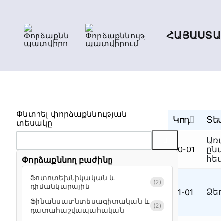
Skip
to
content
ՀԱՅԱՍՏԱ
Փնտրել փորձաքննության
Կոդ
Տե
տեսակը
Առ
00-01
ըն
հե
Փորձաքննող բաժինը
Ֆոտոտեխնիկական և
(2)
դիմանկարային
Ձե
01-01
Ֆինանսատնտեսագիտական և
(2)
դատահաշվապահական