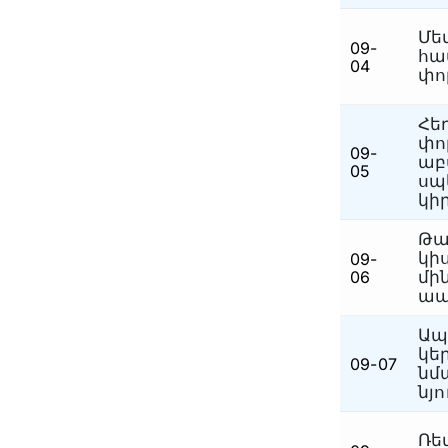
Մե
09-
հա
04
փո
Հե
փո
09-
աբ
05
սպ
կի
Թա
կի
09-
06
մի
ապ
Ապ
կե
09-07
նմ
նյ
Ռե