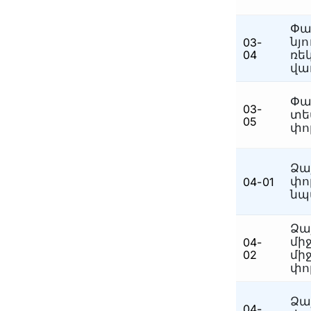
Ձեռագրաբանական
(2)
Փա
նյ
03-
Ձգաբանական և
(6)
04
ռե
պայթյունատեխնիկական
վա
Ձգաբանական
(3)
Փա
Հրդեհատեխնիկական
(5)
03-
տե
05
Հողագիտական և
փո
(4)
կենսաբանական
Հոգեբանական
(5)
Ձա
փո
04-01
Հետքաբանական
(6)
նպ
Հեղինակային
(1)
Ձա
Համակարգչատեխնիկական
(7)
մի
04-
Կենսաբանական,
02
մի
հողագիտական, սննդամթերքի,
փո
(6)
թմրամիջոցների, մանրաթելերի
և գործվածքների
Ձա
04-
Լինգվիստիկական
(2)