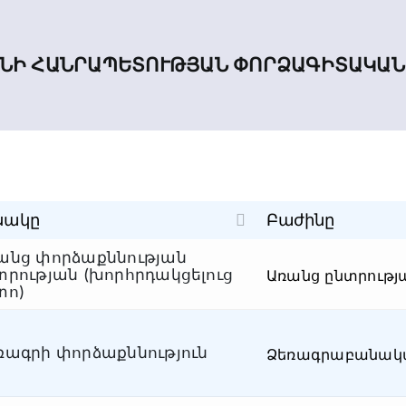
ՆԻ ՀԱՆՐԱՊԵՏՈՒԹՅԱՆ ՓՈՐՁԱԳԻՏԱԿԱՆ
սակը
Բաժինը
անց փորձաքննության
տրության (խորհրդակցելուց
Առանց ընտրությ
տո)
ռագրի փորձաքննություն
Ձեռագրաբանակ