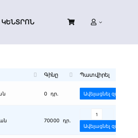
 ԿԵՆՏՐՈՆ
Գինը
Պատվիրել
Առանց
ան
Ավելացնել զամբյուղ
0
դր.
փորձաքննությ
ընտրության
(խորհրդակցելո
հետո)
Ձեռագրի
քանակ
ան
70000
դր.
փորձաքննությո
Ավելացնել զամբյուղ
քանակ