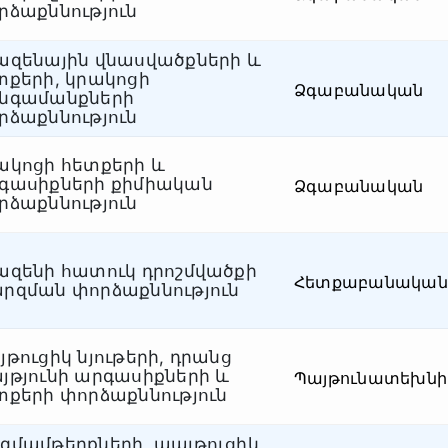
րձաքննություն
ազենային վնասվածքների և
տքերի, կրակոցի
Ձգաբանական
նգամանքների
րձաքննություն
ակոցի հետքերի և
գասիքների քիմիական
Ձգաբանական
րձաքննություն
ազենի հատուկ դրոշմվածքի
Հետքաբանական
րզման փորձաքննություն
յթուցիկ նյութերի, դրանց
յթյունի արգասիքների և
Պայթունատեխն
տքերի փորձաքննություն
զմամթերքների, պայթուցիկ