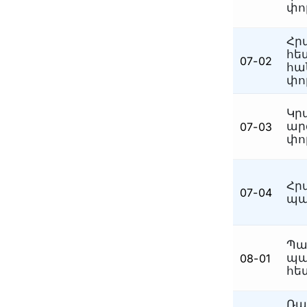
փո
Հր
հե
07-02
հա
փո
Կր
ար
07-03
փո
Հր
07-04
պա
Պա
պա
08-01
հե
Ռա