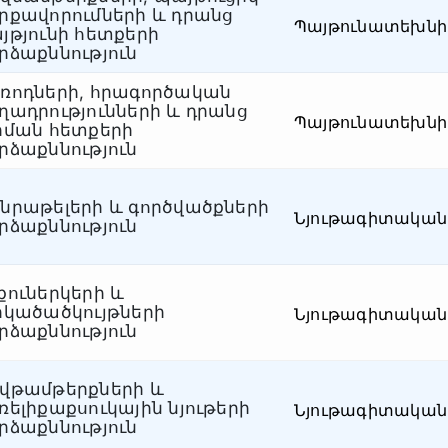
րքավորումների և դրանց
Պայթունատեխն
յթյունի հետքերի
րձաքննություն
ռոդների, հրագործական
ղադրությունների և դրանց
Պայթունատեխն
րման հետքերի
րձաքննություն
նրաթելերի և գործվածքների
Նյութագիտական
րձաքննություն
քուներկերի և
րկածածկույթների
Նյութագիտական
րձաքննություն
վթամթերքների և
ռելիքաքսուկային նյութերի
Նյութագիտական
րձաքննություն