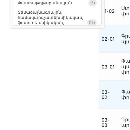
Փաստաթղթաբանական
(5)
Ստ
01-02
Տեսաձայնագրային,
փո
համակարգչատեխնիկական,
ֆոտոտեխնիկական,
(15)
դիմանկարային և
լինգվիստիկական
Գր
02-01
պա
Տեսաձայնագրային
(4)
Պայթունատեխնիկական
(3)
Փա
Շինարարատեխնիկական և
(3)
պա
03-01
ճարտարագիտատեխնիկական
փո
Նյութագիտական,
հրդեհատեխնիկական և
(22)
էլեկտրատեխնիկական
Փա
03-
Նյութագիտական
(15)
02
փո
Նյութագիտական
(2)
Մշակութային արժեքների
(11)
Դր
03-
Ձեռագրաբանական և
03
ար
(8)
փաստաթղթաբանական