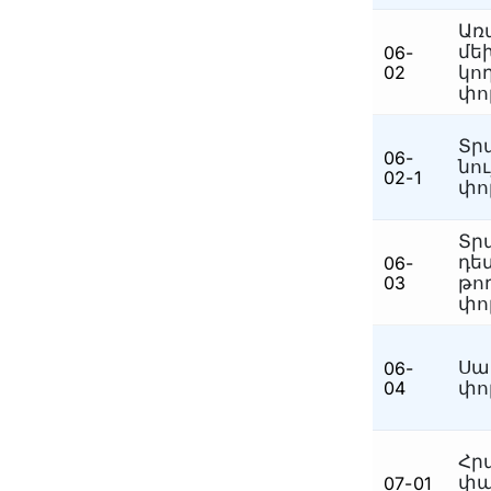
Առ
մե
06-
02
կո
փո
Տր
06-
նո
02-1
փո
Տր
դե
06-
03
թո
փո
Սա
06-
04
փո
Հր
փա
07-01