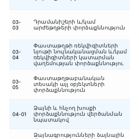
Հրդեհատեխնիկական
(5)
Հողագիտական և կենսաբանական
(4)
Դրամանիշերի և/կամ
03-
Փ
Հոգեբանական
(5)
03
արժեթղթերի փորձաքննություն
Հետքաբանական
(6)
Փաստաթղթի ռեկվիզիտների
Հեղինակային
(1)
նյութի նույնականացման և/կամ
03-
Փ
04
ռեկվիզիտների կատարման
Համակարգչատեխնիկական
(7)
վաղեմության փորձաքննությու
Կենսաբանական, հողագիտական,
սննդամթերքի, թմրամիջոցների,
(6)
Փաստաթղթաբանական
մանրաթելերի և գործվածքների
03-
տեսակի այլ օբյեկտների
Փ
05
Լինգվիստիկական
փորձաքննություն
(2)
Էլեկտրատեխնիկական
(2)
Ձայնի և հնչող խոսքի
Դատահոգեբուժական
(4)
փորձաքննություն վերծանման
04-01
Տ
նպատակով
Ավտոտեխնիկական
(3)
Առանց ընտրության
(1)
Ձայնագրությունների ձայնային