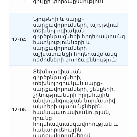
գույքի փորձաքննություն
Նյութերի և սարք-
սարքավորումների, այդ թվում
տեխնոլ ոգիական
գործընթացների հրդեհավտանգ
12-04
Հ
հատկությունների և
սարքավորումների
աշխատանքի հրդեհավտանգ
ռեժիմների փորձաքննություն
Տեխնոլոգիական
գործընթացների,
տեխնոլոգիական սարք-
սարքավորումների, շենքերի,
շինությունների հրդեհային
անվտանգության նորմատիվ
ակտերի պահանջներին
12-05
Հ
համապատասխանության,
դրանց
հրդեհավտանգավորության և
հակահրդեհային
սարքավորումներով