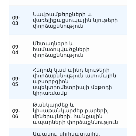
Նավթամթերքների և
09-
վառելիքաքսուկային նյութերի
Ն
03
փորձաքննություն
Մետաղների և
09-
համաձուլվածքների
Ն
04
փորձաքննություն
Հեղուկ կամ պինդ նյութերի
փորձաքննություն ատոմային
09-
աբսորբցիոն
Ն
05
սպեկտրոմետրիայի մեթոդի
կիրառմամբ
Թանկարժեք և
կիսաթանկարժեք քարերի,
09-
Ն
06
միներալների, հանքային
ապարների փորձաքննություն
Ապակու, սիլիկատային,