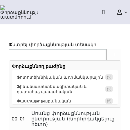
Skip
to
content
Փնտրել փորձաքննության տեսակը
Փորձաքննող բաժինը
Ֆոտոտեխնիկական և դիմանկարային
(2)
Ֆինանսատնտեսագիտական և
(2)
դատահաշվապահական
Փաստաթղթաբանական
(5)
Տեսաձայնագրային,
Առանց փորձաքննության
համակարգչատեխնիկական,
00-01
ընտրության (խորհրդակցելուց
(15)
Ա
ֆոտոտեխնիկական, դիմանկարային
հետո)
և լինգվիստիկական