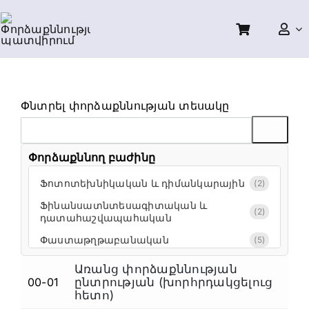
Skip
to
content
Փնտրել փորձաքննության տեսակը
Փորձաքննող բաժինը
Ֆոտոտեխնիկական և դիմանկարային
(2)
Ֆինանսատնտեսագիտական և
(2)
դատահաշվապահական
Փաստաթղթաբանական
(5)
Տեսաձայնագրային,
Առանց փորձաքննության
համակարգչատեխնիկական,
00-01
ընտրության (խորհրդակցելուց
(15)
Ա
ֆոտոտեխնիկական, դիմանկարային
հետո)
և լինգվիստիկական