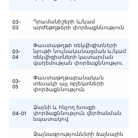
Հրդեհատեխնիկական
(5)
Հողագիտական և կենսաբանական
(4)
Դրամանիշերի և/կամ
03-
Փ
Հոգեբանական
(5)
03
արժեթղթերի փորձաքննություն
Հետքաբանական
(6)
Փաստաթղթի ռեկվիզիտների
Հեղինակային
(1)
նյութի նույնականացման և/կամ
03-
Փ
04
ռեկվիզիտների կատարման
Համակարգչատեխնիկական
(7)
վաղեմության փորձաքննությու
Կենսաբանական, հողագիտական,
սննդամթերքի, թմրամիջոցների,
(6)
Փաստաթղթաբանական
մանրաթելերի և գործվածքների
03-
տեսակի այլ օբյեկտների
Փ
05
Լինգվիստիկական
փորձաքննություն
(2)
Էլեկտրատեխնիկական
(2)
Ձայնի և հնչող խոսքի
Դատահոգեբուժական
(4)
փորձաքննություն վերծանման
04-01
Տ
նպատակով
Ավտոտեխնիկական
(3)
Առանց ընտրության
(1)
Ձայնագրությունների ձայնային