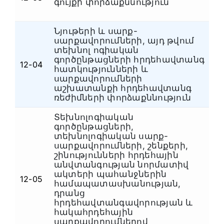
գույքի փորձաքննություն
Նյութերի և սարք-
սարքավորումների, այդ թվում
տեխնոլ ոգիական
գործընթացների հրդեհավտանգ
12-04
Հ
հատկությունների և
սարքավորումների
աշխատանքի հրդեհավտանգ
ռեժիմների փորձաքննություն
Տեխնոլոգիական
գործընթացների,
տեխնոլոգիական սարք-
սարքավորումների, շենքերի,
շինությունների հրդեհային
անվտանգության նորմատիվ
ակտերի պահանջներին
12-05
Հ
համապատասխանության,
դրանց
հրդեհավտանգավորության և
հակահրդեհային
սարքավորումներով