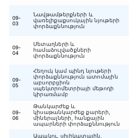
Նավթամթերքների և
09-
վառելիքաքսուկային նյութերի
Ն
03
փորձաքննություն
Մետաղների և
09-
համաձուլվածքների
Ն
04
փորձաքննություն
Հեղուկ կամ պինդ նյութերի
փորձաքննություն ատոմային
09-
աբսորբցիոն
Ն
05
սպեկտրոմետրիայի մեթոդի
կիրառմամբ
Թանկարժեք և
կիսաթանկարժեք քարերի,
09-
Ն
06
միներալների, հանքային
ապարների փորձաքննություն
Ապակու, սիլիկատային,