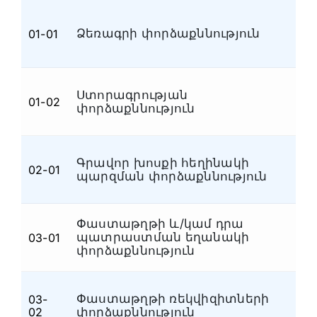
Տեսաձայնագրային
(4)
Ձեռագրի փորձաքննություն
01-01
Ձ
Պայթունատեխնիկական
(3)
Շինարարատեխնիկական և
(3)
ճարտարագիտատեխնիկական
Նյութագիտական,
Ստորագրության
01-02
Ձ
հրդեհատեխնիկական և
(22)
փորձաքննություն
էլեկտրատեխնիկական
Նյութագիտական
(15)
Գրավոր խոսքի հեղինակի
Նյութագիտական
(2)
02-01
Հ
պարզման փորձաքննություն
Մշակութային արժեքների
(11)
Ձեռագրաբանական և
(8)
Փաստաթղթի և/կամ դրա
փաստաթղթաբանական
պատրաստման եղանակի
03-01
Փ
Ձեռագրաբանական
(2)
փորձաքննություն
Ձգաբանական և
(6)
պայթյունատեխնիկական
Փաստաթղթի ռեկվիզիտների
03-
Փ
Ձգաբանական
(3)
02
փորձաքննություն