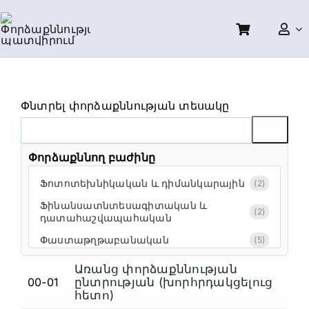
Skip
to
content
Փնտրել փորձաքննության տեսակը
Փորձաքննող բաժինը
Ֆոտոտեխնիկական և դիմանկարային
(2)
Ֆինանսատնտեսագիտական և
(2)
դատահաշվապահական
Փաստաթղթաբանական
(5)
Տեսաձայնագրային,
Առանց փորձաքննության
համակարգչատեխնիկական,
00-01
ընտրության (խորհրդակցելուց
(15)
Ա
ֆոտոտեխնիկական, դիմանկարային
հետո)
և լինգվիստիկական