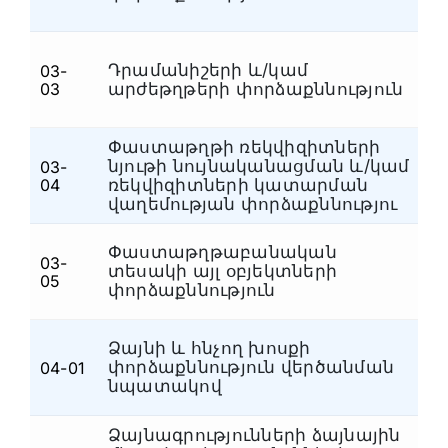
Հրդեհատեխնիկական
(5)
Հողագիտական և կենսաբանական
(4)
Դրամանիշերի և/կամ
03-
Փ
Հոգեբանական
(5)
03
արժեթղթերի փորձաքննություն
Հետքաբանական
(6)
Փաստաթղթի ռեկվիզիտների
Հեղինակային
(1)
նյութի նույնականացման և/կամ
03-
Փ
04
ռեկվիզիտների կատարման
Համակարգչատեխնիկական
(7)
վաղեմության փորձաքննությու
Կենսաբանական, հողագիտական,
սննդամթերքի, թմրամիջոցների,
(6)
Փաստաթղթաբանական
մանրաթելերի և գործվածքների
03-
տեսակի այլ օբյեկտների
Փ
05
Լինգվիստիկական
փորձաքննություն
(2)
Էլեկտրատեխնիկական
(2)
Ձայնի և հնչող խոսքի
Դատահոգեբուժական
(4)
փորձաքննություն վերծանման
04-01
Տ
նպատակով
Ավտոտեխնիկական
(3)
Առանց ընտրության
(1)
Ձայնագրությունների ձայնային