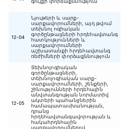
գույքի փորձաքննություն
Նյութերի և սարք-
սարքավորումների, այդ թվում
տեխնոլ ոգիական
գործընթացների հրդեհավտանգ
12-04
Հ
հատկությունների և
սարքավորումների
աշխատանքի հրդեհավտանգ
ռեժիմների փորձաքննություն
Տեխնոլոգիական
գործընթացների,
տեխնոլոգիական սարք-
սարքավորումների, շենքերի,
շինությունների հրդեհային
անվտանգության նորմատիվ
ակտերի պահանջներին
12-05
Հ
համապատասխանության,
դրանց
հրդեհավտանգավորության և
հակահրդեհային
սարքավորումներով