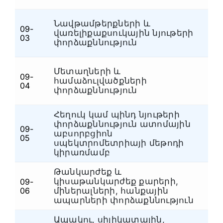
Նավթամթերքների և
09-
վառելիքաքսուկային նյութերի
Ն
03
փորձաքննություն
Մետաղների և
09-
համաձուլվածքների
Ն
04
փորձաքննություն
Հեղուկ կամ պինդ նյութերի
փորձաքննություն ատոմային
09-
աբսորբցիոն
Ն
05
սպեկտրոմետրիայի մեթոդի
կիրառմամբ
Թանկարժեք և
կիսաթանկարժեք քարերի,
09-
Ն
06
միներալների, հանքային
ապարների փորձաքննություն
Ապակու, սիլիկատային,