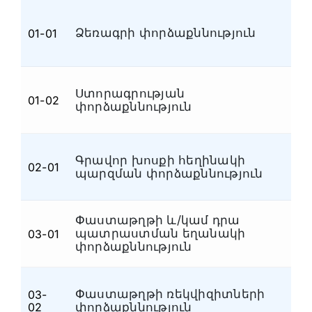
Տեսաձայնագրային
(4)
Ձեռագրի փորձաքննություն
01-01
Ձ
Պայթունատեխնիկական
(3)
Շինարարատեխնիկական և
(3)
ճարտարագիտատեխնիկական
Նյութագիտական,
Ստորագրության
01-02
Ձ
հրդեհատեխնիկական և
(22)
փորձաքննություն
էլեկտրատեխնիկական
Նյութագիտական
(2)
Գրավոր խոսքի հեղինակի
Նյութագիտական
(15)
02-01
Հ
պարզման փորձաքննություն
Մշակութային արժեքների
(11)
Ձեռագրաբանական և
(8)
Փաստաթղթի և/կամ դրա
փաստաթղթաբանական
պատրաստման եղանակի
03-01
Փ
Ձեռագրաբանական
(2)
փորձաքննություն
Ձգաբանական և
(6)
պայթյունատեխնիկական
Փաստաթղթի ռեկվիզիտների
03-
Փ
Ձգաբանական
(3)
02
փորձաքննություն